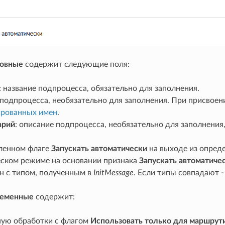
овные
содержит следующие поля:
: название подпроцесса, обязательно для заполнения.
 подпроцесса, необязательно для заполнения. При присвое
ированных имен
.
арий
: описание подпроцесса, необязательно для заполнени
ленном флаге
Запускать автоматически
на выходе из опред
еском режиме на основании признака
Запускать автоматиче
н с типом, полученным в
InitMessage
. Если типы совпадают -
еменные
содержит:
ую обработки с флагом
Использовать только для маршрут