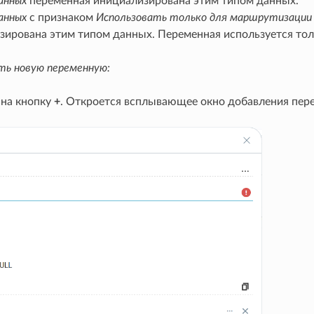
анных
переменная инициализирована этим типом данных.
анных
с признаком
Использовать только для маршрутизации
зирована этим типом данных. Переменная используется тол
ть новую переменную:
на кнопку
+
. Откроется всплывающее окно добавления пер