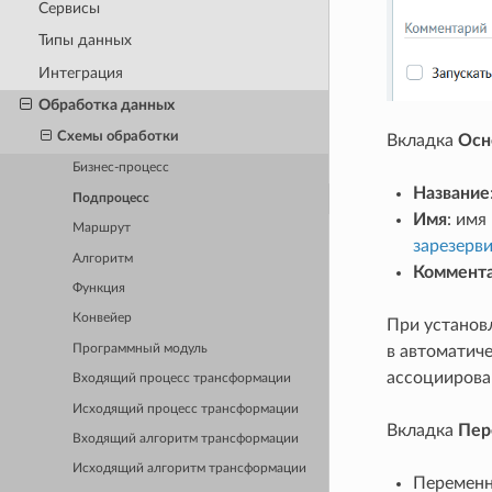
Сервисы
Типы данных
Интеграция
Обработка данных
Схемы обработки
Вкладка
Осн
Бизнес-процесс
Название
Подпроцесс
Имя
: имя
Маршрут
зарезерв
Алгоритм
Коммент
Функция
Конвейер
При установ
Программный модуль
в автоматич
ассоциирова
Входящий процесс трансформации
Исходящий процесс трансформации
Вкладка
Пер
Входящий алгоритм трансформации
Исходящий алгоритм трансформации
Переменн