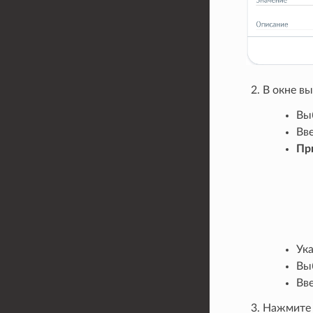
В окне в
Вы
Вв
Пр
Ук
Выб
Вв
Нажмите 