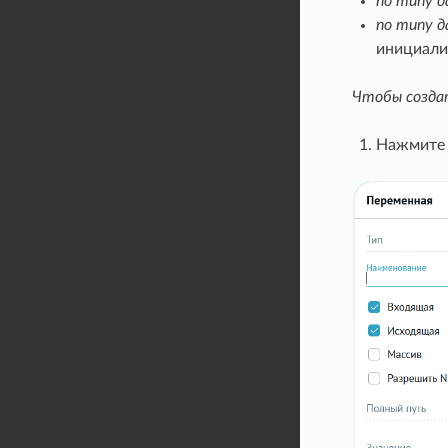
по типу д
по типу д
инициали
Чтобы созда
Нажмите 