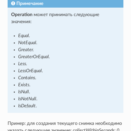
Примечание
Operation
может принимать следующие
значения:
Equal.
NotEqual.
Greater.
GreaterOrEqual.
Less.
LessOrEqual
.
Contains
.
Exists
.
IsNull
.
IsNotNull
.
IsDefault
.
Пример: для создания текущего снимка необходимо
указать следующее значение:
collectWithinSeconds: 0
.