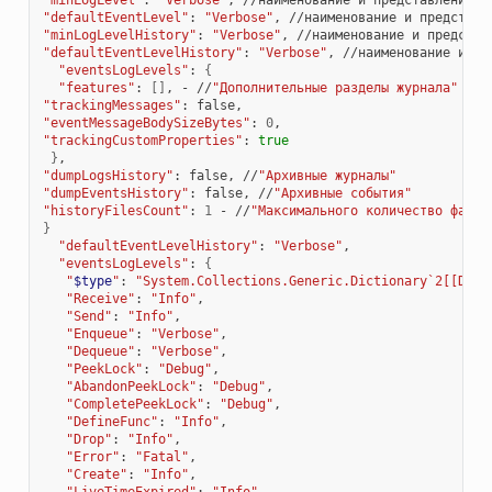
"minLogLevel"
:
"Verbose"
,
//наименование
и
представление
б
"defaultEventLevel"
:
"Verbose"
,
//наименование
и
представл
"minLogLevelHistory"
:
"Verbose"
,
//наименование
и
представ
"defaultEventLevelHistory"
:
"Verbose"
,
//наименование
и
пр
"eventsLogLevels"
:
{
"features"
:
[]
,
-
//
"Дополнительные разделы журнала"
(
ма
"trackingMessages"
:
"eventMessageBodySizeBytes"
:
0
"trackingCustomProperties"
:
true
}
"dumpLogsHistory"
:
false,
//
"Архивные журналы"
"dumpEventsHistory"
:
false,
//
"Архивные события"
"historyFilesCount"
:
1
-
//
"Максимального количество файло
}
"defaultEventLevelHistory"
:
"Verbose"
"eventsLogLevels"
:
{
"
$type
"
:
"System.Collections.Generic.Dictionary`2[[DT.D
"Receive"
:
"Info"
"Send"
:
"Info"
"Enqueue"
:
"Verbose"
"Dequeue"
:
"Verbose"
"PeekLock"
:
"Debug"
"AbandonPeekLock"
:
"Debug"
"CompletePeekLock"
:
"Debug"
"DefineFunc"
:
"Info"
"Drop"
:
"Info"
"Error"
:
"Fatal"
"Create"
:
"Info"