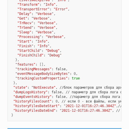
"LiveTimeExpired"
:
"Info"
"Transform"
:
"Info"
"TransportError"
:
"Error"
"Delay"
:
"Verbose"
"Get"
:
"Verbose"
"TrRecv"
:
"Verbose"
"TrSend"
:
"Verbose"
"Sleep"
:
"Verbose"
"Processing"
:
"Verbose"
"Start"
:
"Info"
"Finish"
:
"Info"
"StartChild"
:
"Debug"
"FinishChild"
:
"Debug"
}
"features"
:
[]
"trackingMessages"
:
"eventMessageBodySizeBytes"
:
0
"trackingCustomProperties"
:
true
}
"state"
:
"NotExecute"
,
//блок
параметров
для
сбора
архивн
"dumpLogsHistory"
:
false,
//
параметр
для
сбора
лога
серв
"dumpEventsHistory"
:
false,
//параметр
для
сбора
лога
сер
"historyFilesCount"
:
0
,
//
если
0
-
все
файлы,
если
указа
"historyFilesDateStart"
:
"2021-12-01T16:27:46.304Z"
,//
со
"historyFilesDateEnd"
:
"2021-12-01T16:27:46.304Z"
,
//
соб
}