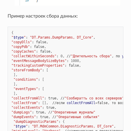
Пример настроек сбора данных:
{
"
$type
"
:
"DT.Params.DumpParams, DT_Core"
"copyDlls"
:
"copyPdb"
:
"copyCaches"
:
"collectWithinSeconds"
:
0
,
//
"Длительность сбора"
,
по
умол
"eventMessageBodySizeBytes"
:
1000
"trackingCustomProperties"
:
"storeFromBody"
:
[
]
"conditions"
:
[
]
"eventTypes"
:
[
]
"collectFromAll"
:
true,
//
"Сообиратть со всех серверов"
,
з
"collectFrom"
:
[]
,
//если
collectFromAll
=
false,
то
возле
"collectEvents"
:
"dumpLogs"
:
true,
//
"Оперативные журналы"
"dumpEvents"
:
true,
//
"Оперативные события"
"dumpDiagnosticParams"
:
{
"
$type
"
:
"DT.MdmCommon.DiagnosticParams, DT_Core"