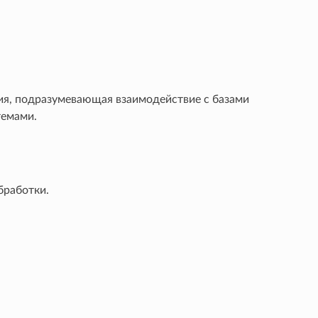
я, подразумевающая взаимодействие с базами
темами.
бработки.