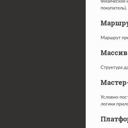
Физическое 
покупатель).
Маршр
Маршрут пре
Массив
Структура д
Мастер
Условно-пос
логики прил
Платфо