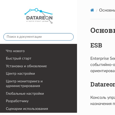
Основны
Основ
ESB
Что нового
Enterprise 
Быстрый старт
событийно-о
Установка и обновление
ориентирова
Центр настройки
Центр мониторинга и
Datareo
администрирования
Глобальные настройки
Консоль упр
Разработчику
назначения п
Сценарии использования