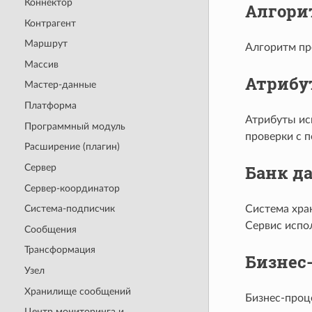
Коннектор
Алгори
Контрагент
Маршрут
Алгоритм пр
Массив
Атрибут
Мастер-данные
Платформа
Атрибуты ис
Программный модуль
проверки с 
Расширение (плагин)
Банк да
Сервер
Сервер-координатор
Система хра
Система-подписчик
Сервис испо
Сообщения
Трансформация
Бизнес
Узел
Хранилище сообщений
Бизнес-проц
Центр мониторинга и