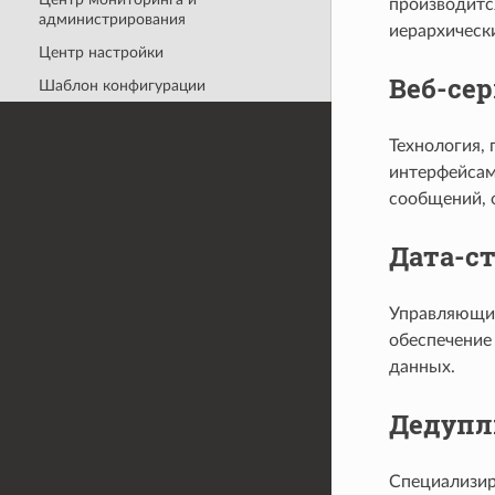
производитс
администрирования
иерархическ
Центр настройки
Веб-се
Шаблон конфигурации
Технология,
интерфейсам
сообщений, о
Дата-с
Управляющий
обеспечение
данных.
Дедупл
Специализир