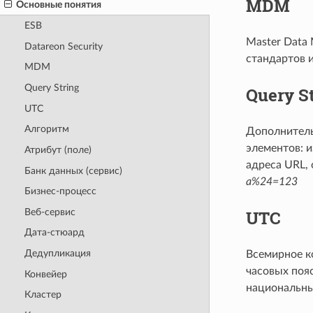
MDM
Основные понятия
ESB
Master Data
Datareon Security
стандартов 
MDM
Query String
Query S
UTC
Алгоритм
Дополнитель
элементов: и
Атрибут (поле)
адреса URL, 
Банк данных (сервис)
а%24=123
Бизнес-процесс
Веб-сервис
UTC
Дата-стюард
Дедупликация
Всемирное к
часовых пояс
Конвейер
национальны
Кластер