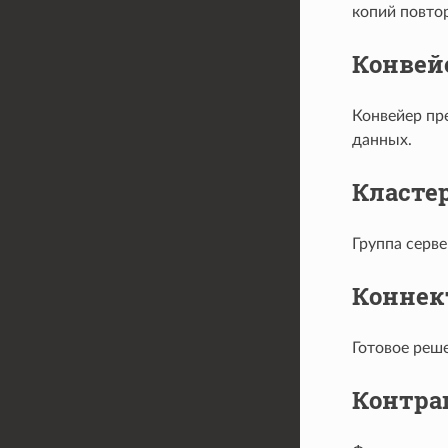
копий повто
Конвей
Конвейер пр
данных.
Класте
Группа серве
Коннек
Готовое реш
Контра