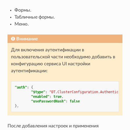
Формы.
Табличные формы.
Меню.
Внимание
Для включения аутентификации в
пользовательской части необходимо добавить в
конфигурацию сервиса UI настройки
аутентификации:
"auth"
:
{
"$type"
:
"DT.ClusterConfiguration.Authentication
"enabled"
:
true
,
"usePasswordHash"
:
false
},
После добавления настроек и применения