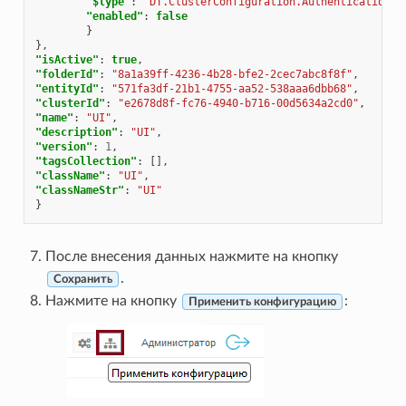
"$type"
:
"DT.ClusterConfiguration.AuthenticationCo
"enabled"
:
false
}
},
"isActive"
:
true
,
"folderId"
:
"8a1a39ff-4236-4b28-bfe2-2cec7abc8f8f"
,
"entityId"
:
"571fa3df-21b1-4755-aa52-538aaa6dbb68"
,
"clusterId"
:
"e2678d8f-fc76-4940-b716-00d5634a2cd0"
,
"name"
:
"UI"
,
"description"
:
"UI"
,
"version"
:
1
,
"tagsCollection"
:
[],
"className"
:
"UI"
,
"classNameStr"
:
"UI"
}
После внесения данных нажмите на кнопку
.
С
охранить
Нажмите на кнопку
:
П
рименить конфигурацию