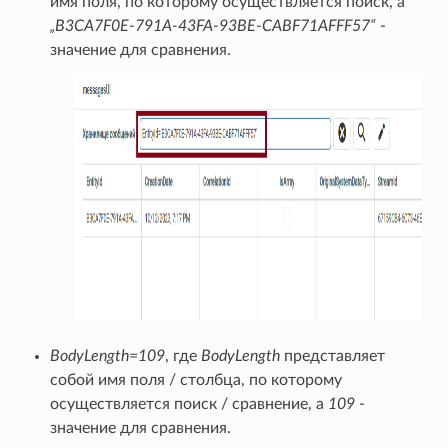
имя поля, по которому осуществляется поиск, а
„B3CA7F0E-791A-43FA-93BE-CABF71AFFF57“
-
значение для сравнения.
BodyLength=109
, где
BodyLength
представляет
собой имя поля / столбца, по которому
осуществляется поиск / сравнение, а
109
-
значение для сравнения.