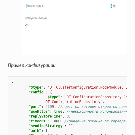
Пример конфигурации
:
{
"$type"
:
"DT.ClusterConfiguration.NodeModule, DT_C
"config"
:
{
"$type"
:
"DT.ConfigurationRepository.Confi
                DT_ConfigurationRepository"
,
"port"
:
5199
,
//порт, на котором откроется пользов
"useHttps"
:
true
,
//необходимость использования Ht
"replyStoreTime"
:
0
,
"timeout"
:
10000
//ожидание отклика от сервера по 
"sendingStrategy"
:
""
,
"auth"
:
{