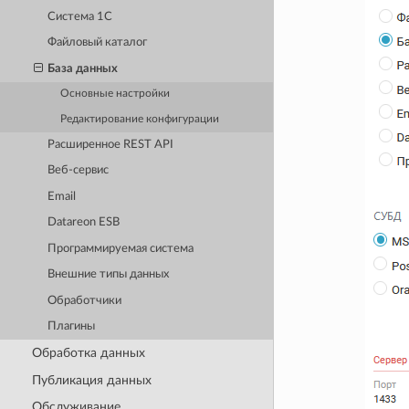
Система 1С
Файловый каталог
База данных
Основные настройки
Редактирование конфигурации
Расширенное REST API
Веб-сервис
Email
Datareon ESB
Программируемая система
Внешние типы данных
Обработчики
Плагины
Обработка данных
Публикация данных
Обслуживание