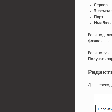
Сервер
Экземпл
Порт
Имя базы
Если подклю
флажок в ра
Если получе
Получать пар
Редакт
Для переход