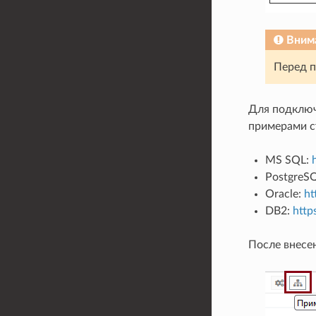
Вним
Перед п
Для подключ
примерами с
MS SQL:
PostgreS
Oracle:
ht
DB2:
http
После внесе