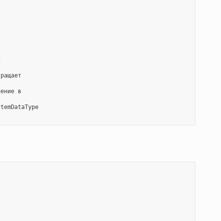


ращает

чение
в

temDataType
