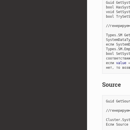
Guid
GetSys
bool
HasSys
void
SetSys
bool
TrySet
//генерируем
Types.SM
Ge
SystemDataT
если
System
Types.SM.Emp
bool
SetSys
соответстви
если
value
нет,
то
воз
Source
Guid
GetSou
//генерируем
Cluster.Sys
Если
Source