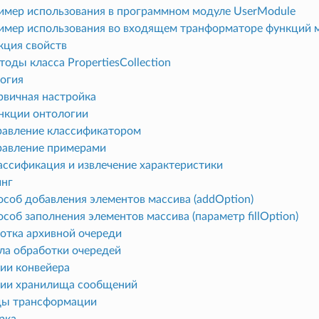
имер использования в программном модуле UserModule
имер использования во входящем транформаторе функций 
кция свойств
оды класса PropertiesCollection
огия
рвичная настройка
нкции онтологии
равление классификатором
равление примерами
ассификация и извлечение характеристики
нг
особ добавления элементов массива (addOption)
соб заполнения элементов массива (параметр fillOption)
отка архивной очереди
ла обработки очередей
ии конвейера
ии хранилища сообщений
ы трансформации
рка