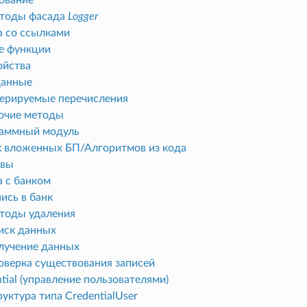
тоды фасада
Logger
а со ссылками
е функции
ойства
анные
нерируемые перечисления
очие методы
аммный модуль
к вложенных БП/Алгоритмов из кода
ивы
а с банком
ись в банк
тоды удаления
иск данных
лучение данных
оверка существования записей
tial (управление пользователями)
уктура типа CredentialUser