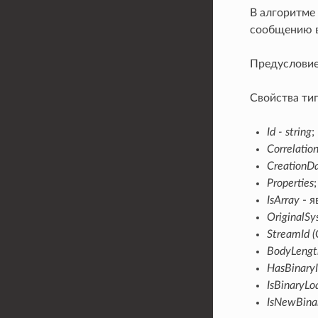
В алгоритме
сообщению в
Предусловие
Свойства тип
Id - string
;
Correlation
CreationDa
Properties
;
IsArray
- я
OriginalSy
StreamId (
BodyLength
HasBinaryI
IsBinaryLo
IsNewBinar