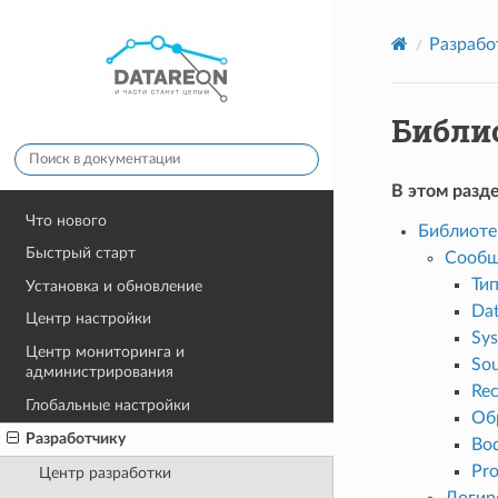
Разрабо
Библи
В этом разд
Что нового
Библиоте
Быстрый старт
Сообщ
Ти
Установка и обновление
Da
Центр настройки
Sy
Центр мониторинга и
So
администрирования
Rec
Глобальные настройки
Об
Разработчику
Bo
Pro
Центр разработки
Логир