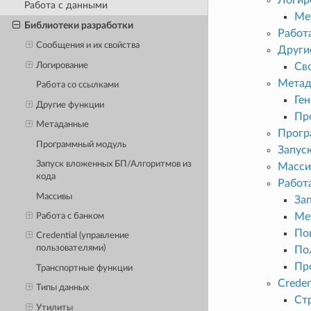
Работа с данными
Ме
Библиотеки разработки
Работ
Сообщения и их свойства
Други
Логирование
Св
Метад
Работа со ссылками
Ге
Другие функции
Пр
Метаданные
Прогр
Программный модуль
Запус
Запуск вложенных БП/Алгоритмов из
Масс
кода
Работ
Массивы
Зап
Ме
Работа с банком
По
Credential (управление
пользователями)
По
Пр
Транспортные функции
Creden
Типы данных
Стр
Утилиты