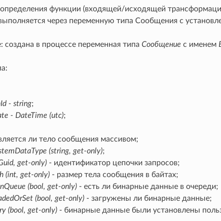
 определения функции (входящей/исходящей трансформации)
ыполняется через переменную типа Сообщения с установ
: создана в процессе переменная типа
Сообщение
с именем
а:
Id - string
;
te - DateTime (utc)
;
вляется ли тело сообщения массивом;
stemDataType (string, get-only)
;
Guid, get-only)
- идентификатор цепочки запросов;
 (int, get-only)
- размер тела сообщения в байтах;
nQueue (bool, get-only)
- есть ли бинарные данные в очереди;
adedOrSet (bool, get-only)
- загружены ли бинарные данные;
y (bool, get-only)
- бинарные данные были установлены поль