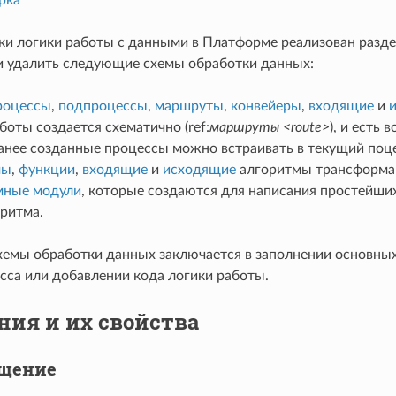
ки логики работы с данными в Платформе реализован разд
и удалить следующие схемы обработки данных:
роцессы
,
подпроцессы
,
маршруты
,
конвейеры
,
входящие
и
боты создается схематично (ref:
маршруты <route>
), и есть
ранее созданные процессы можно встраивать в текущий по
мы
,
функции
,
входящие
и
исходящие
алгоритмы трансформац
мные модули
, которые создаются для написания простейш
оритма.
хемы обработки данных заключается в заполнении основных
сса или добавлении кода логики работы.
ния и их свойства
бщение