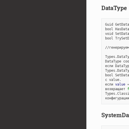
DataType
Guid
GetDat
bool
HasDat
void
SetDat
bool
TrySet
//генерируем
Types.DataT
DataType
соо
если
DataTy
Types.DataTy
bool
SetDat
с
value.

если
value
возвращает
Types.Class
конфигураци
SystemDa