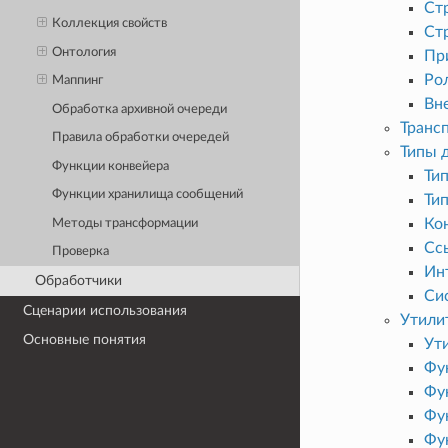
Стр
Коллекция свойств
Стр
Онтология
При
Рол
Маппинг
Вне
Обработка архивной очереди
Транс
Правила обработки очередей
Типы 
Функции конвейера
Тип
Функции хранилища сообщений
Тип
Кон
Методы трансформации
Ссы
Проверка
Ин
Обработчики
Си
Сценарии использования
Утили
Основные понятия
Ут
Фу
Фу
Фу
Фу