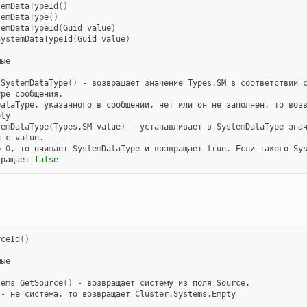
temDataTypeId
()
temDataType
()
temDataTypeId
(
Guid
value
)
SystemDataTypeId
(
Guid
value
)
ые

tSystemDataType
()
-
возвращает
значение
Types.SM
в
соответствии
с
ype
сообщения.

DataType,
указанного
в
сообщении,
нет
или
он
не
заполнен,
то
возв
ty

temDataType
(
Types.SM
value
)
-
устанавливает
в
SystemDataType
зна
и
с
value.

=
0
,
то
очищает
SystemDataType
и
возвращает
true.
Если
такого
Sys
вращает
false
rceId
()
ые

tems
GetSource
()
-
возвращает
систему
из
поля
Source.

-
не
система,
то
возвращает