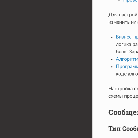
Для настрой
изменить ил
Бизнес-п
логика ра
блок. За
Алгорит
Програм
коде алг
Настройка с
схемы проце
Сообще
Тип Соо