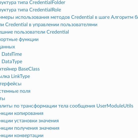
уктура типа CredentialFolder
уктура типа CredentialRole
меры использования методов Credential в шаге Алгоритм б
и Credential в управлении пользователями
шние пользователи Credential
портные функции
данных
 DateTime
 DataType
тейнер BaseClass
лка LinkType
терфейсы
стемные поля
ты
илиты по трансформации тела сообщения UserModuleUtils
нкции копирования
нкции установки значения
нкции получения значения
нкции конвертации