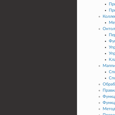
Пр
Пр
Колле
Мет
Онтол
Пе
Фу
Уп
Уп
Кл
Маппи
Сп
Спо
Обраб
Прави
Функц
Функц
Метод
Прове