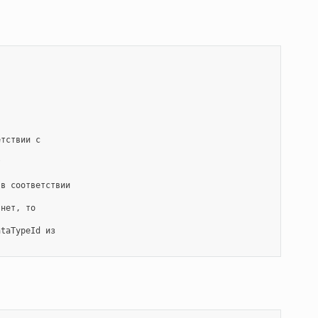
етствии
с



в
соответствии

нет,
то

ataTypeId
из
