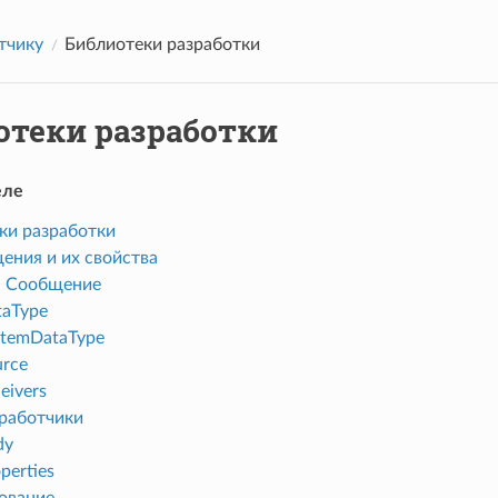
тчику
Библиотеки разработки
отеки разработки
еле
ки разработки
ения и их свойства
п Сообщение
taType
stemDataType
urce
eivers
работчики
dy
perties
ование