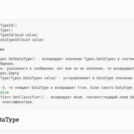
aTypeId
()
aType
()
aTypeId
(
Guid
value
)
DataTypeId
(
Guid
value
)
ые

ypes
GetDataType
()
-
возвращает
значение
Types.DataTypes
в
соотв
бщения.

pe,
указанного
в
сообщении,
нет
или
он
не
заполнен,
то
возвращает
pes.Empty

aType
(
Types.DataTypes
value
)
-
устанавливает
в
DataType
значение
=
0
,
то
очищает
DataType
и
возвращает
true.
Если
такого
DataType
false
ifiers
GetClassifier
()
-
возвращает
enum,
соответствующий
полю
d
и
taType